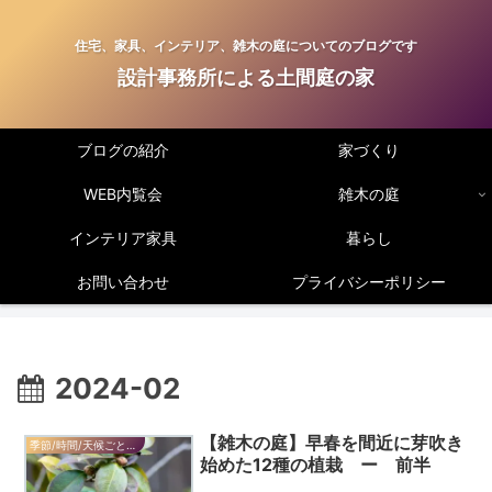
住宅、家具、インテリア、雑木の庭についてのブログです
設計事務所による土間庭の家
ブログの紹介
家づくり
WEB内覧会
雑木の庭
インテリア家具
暮らし
お問い合わせ
プライバシーポリシー
2024-02
【雑木の庭】早春を間近に芽吹き
季節/時間/天候ごとの見所
始めた12種の植栽 ー 前半