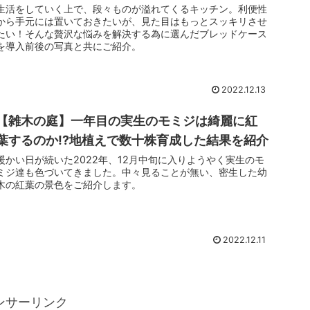
生活をしていく上で、段々ものが溢れてくるキッチン。利便性
から手元には置いておきたいが、見た目はもっとスッキリさせ
たい！そんな贅沢な悩みを解決する為に選んだブレッドケース
を導入前後の写真と共にご紹介。
2022.12.13
【雑木の庭】一年目の実生のモミジは綺麗に紅
葉するのか!?地植えで数十株育成した結果を紹介
暖かい日が続いた2022年、12月中旬に入りようやく実生のモ
ミジ達も色づいてきました。中々見ることが無い、密生した幼
木の紅葉の景色をご紹介します。
2022.12.11
ンサーリンク