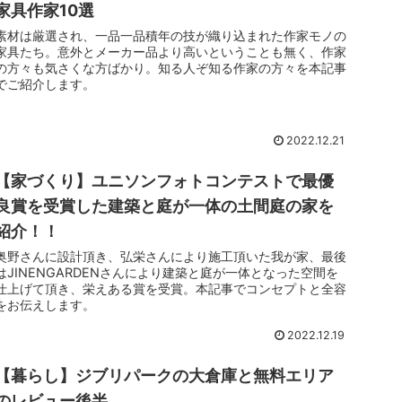
家具作家10選
素材は厳選され、一品一品積年の技が織り込まれた作家モノの
家具たち。意外とメーカー品より高いということも無く、作家
の方々も気さくな方ばかり。知る人ぞ知る作家の方々を本記事
でご紹介します。
2022.12.21
【家づくり】ユニソンフォトコンテストで最優
良賞を受賞した建築と庭が一体の土間庭の家を
紹介！！
奥野さんに設計頂き、弘栄さんにより施工頂いた我が家、最後
はJINENGARDENさんにより建築と庭が一体となった空間を
仕上げて頂き、栄えある賞を受賞。本記事でコンセプトと全容
をお伝えします。
2022.12.19
【暮らし】ジブリパークの大倉庫と無料エリア
のレビュー後半