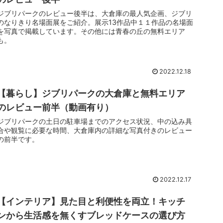
ジブリパークのレビュー後半は、大倉庫の最人気企画、ジブリ
のなりきり名場面展をご紹介。展示13作品中１１作品の名場面
を写真で掲載しています。その他には青春の丘の無料エリア
も。
2022.12.18
【暮らし】ジブリパークの大倉庫と無料エリア
のレビュー前半（動画有り）
ジブリパークの土日の駐車場までのアクセス状況、中の込み具
合や観覧に必要な時間、大倉庫内の詳細な写真付きのレビュー
の前半です。
2022.12.17
【インテリア】見た目と利便性を両立！キッチ
ンから生活感を無くすブレッドケースの選び方