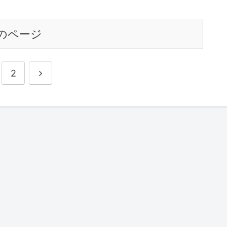
のページ
次
2
へ