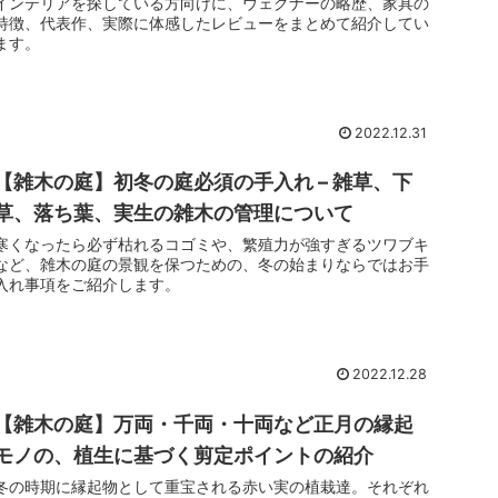
インテリアを探している方向けに、ウェグナーの略歴、家具の
特徴、代表作、実際に体感したレビューをまとめて紹介してい
ます。
2022.12.31
【雑木の庭】初冬の庭必須の手入れ – 雑草、下
草、落ち葉、実生の雑木の管理について
寒くなったら必ず枯れるコゴミや、繁殖力が強すぎるツワブキ
など、雑木の庭の景観を保つための、冬の始まりならではお手
入れ事項をご紹介します。
2022.12.28
【雑木の庭】万両・千両・十両など正月の縁起
モノの、植生に基づく剪定ポイントの紹介
冬の時期に縁起物として重宝される赤い実の植栽達。それぞれ