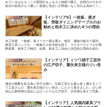
れているはなもっこの置時計をふるさと納税で購入。自然のけやきや
鉱石の絵具がもつ優しい質感と色合いが間違いなくQOLを高めてく
れそうです。
【インテリア6】一枚板、接ぎ
インテリア家具
板、突板ダイニングテーブルのお
勧めと柏木工に決めた4つの理由
木工作家、一枚板、各メーカー製を重さ、板目、価格の観点で選択。
家具工房ニングル、一枚板の上杉木材を経て、マスターウォールや飛
騨産業、柏木工で検討。結果、柏木工に決めた決定的な理由を紹介。
【インテリア】ミツワ硝子工芸作
インテリア家具
の江戸切子、重矢来文様のぐい吞
み
週末の晩酌を彩る為に切子を調べ、伝統工芸士を最も多く擁するミツ
ワ工芸さんの「重矢来文様のぐい吞み」にたどり着きました。少し特
別なお家時間の演出にはぴったりな江戸切子、日本酒を添えて写真を
ご紹介します。
【インテリア】人気国内家具ブラ
インテリア家具