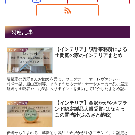
関連記事
【インテリア】設計事務所による
インテリア家具
土間庭の家のインテリアまとめ
建築家の奥野さんお勧めを元に、ウェグナー、オーレヴァンシャー、
村澤一晃、迎山直樹等、そうそうたるデザイナーやメーカー品の選定
経緯を比較表や、お気に入りポイントを要約して紹介したまとめ記
事。
【インテリア】金沢かがやきブラ
インテリア家具
ンド認定製品大賞受賞-はなもっ
この置時計(ふるさと納税)
伝統から⽣まれる、⾰新的な製品「⾦沢かがやきブランド」に認定さ