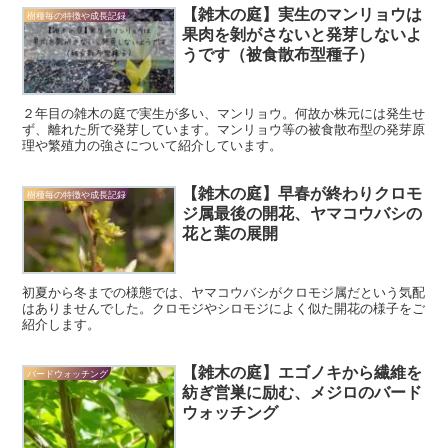
【雑木の庭】実生のマンリョウは
樹種毎の特徴や成長記録
果肉を剝がさないと発芽しないよ
うです（被食散布型種子）
２年目の雑木の庭で実生が多い、マンリョウ。何故か株元には発生せ
ず、離れた所で発芽しています。マンリョウ等の被食散布型の発芽原
理や繁殖力の強さについて紹介しています。
【雑木の庭】早春が終わりクロモ
樹種毎の特徴や成長記録
ジ属最後の開花、ヤマコウバシの
花と葉の展開
初夏から冬までの様態では、ヤマコウバシがクロモジ属だという気配
はありませんでした。クロモジやシロモジによく似た開花の様子をご
紹介します。
【雑木の庭】エゴノキから繊維を
バードウォッチング
紡ぎ営巣に励む、メジロのバード
ウォッチング