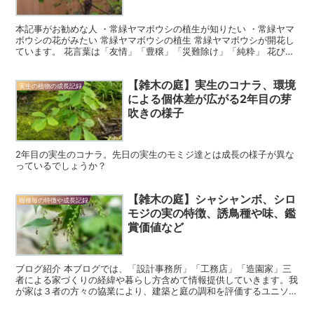
本記事がお勧めな人 ・常緑ヤマボウシの植生が知りたい ・常緑ヤマ
ボウシの花がみたい 常緑ヤマボウシの植生 常緑ヤマボウシが開花し
ています。 花言葉は「友情」「豊穣」「災難除け」「純粋」 花びら
の中心の球体1つ1つが花。 球体が寄りそっている...
【雑木の庭】実生のコナラ、環境
実生の植物の成長記録
による個体差が広がる2年目の芽
吹きの様子
2年目の実生のコナラ。先日の実生のモミジ達とは成長の様子が異な
っているでしょうか？
【雑木の庭】シャシャンボ、シロ
樹種毎の特徴や成長記録
モジの実の特徴、誘鳥種や味、鑑
賞価値など
ブログ紹介 本ブログでは、「設計事務所」「工務店」「造園家」三
者による家づくりの経緯や暮らし方含めて情報提供していきます。我
が家は３者の方々の協業により、建築と庭の調和を評価するユニソン
フォトコンテストで最優良賞を受賞することができました。...