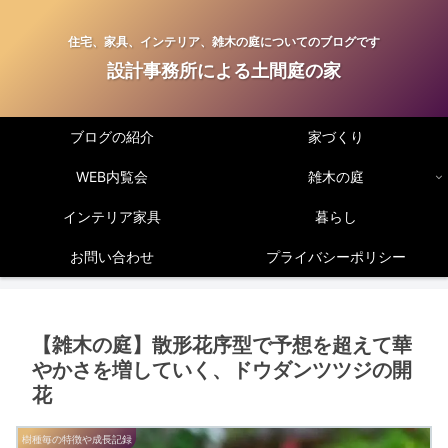
住宅、家具、インテリア、雑木の庭についてのブログです
設計事務所による土間庭の家
ブログの紹介
家づくり
WEB内覧会
雑木の庭
インテリア家具
暮らし
お問い合わせ
プライバシーポリシー
【雑木の庭】散形花序型で予想を超えて華
やかさを増していく、ドウダンツツジの開
花
樹種毎の特徴や成長記録