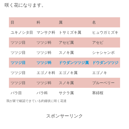
咲く花になります。
目
科
属
名
ユキノシタ目
マンサク科
トサミズキ属
ヒュウガミズキ
ツツジ目
ツツジ科
アセビ属
アセビ
ツツジ目
ツツジ科
スノキ属
シャシャンボ
ツツジ目
ツツジ科
ドウダンツツジ属
ドウダンツツジ
ツツジ目
エゴノキ科
エゴノキ属
エゴノキ
ツツジ目
ツツジ科
スノキ属
ブルーベリー
バラ目
バラ科
サクラ属
寒緋桜
我が家で確認できている釣鐘状に咲く花達
スポンサーリンク