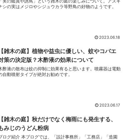
「実の鑑賞や誘鳥」という雑木の庭の楽しみについて。アズキ
ナシの実はメジロやシジュウカラ等野鳥の好物のようです。
2023.06.18
【雑木の庭】植物や益虫に優しい、蚊やコバエ
対策の決定版？木酢液の効果について
木酢液の散布は蚊の抑制に効果有ると思います。噴霧器は電動
の自動噴射タイプが絶対お勧めです。
2023.06.17
【雑木の庭】秋だけでなく梅雨にも発生する、
もみじのうどん粉病
ブログ紹介 本ブログでは、「設計事務所」「工務店」「造園