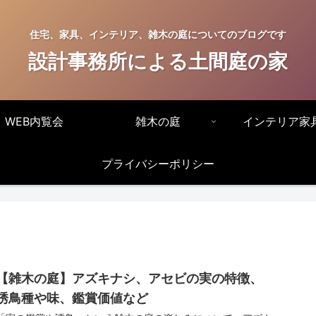
住宅、家具、インテリア、雑木の庭についてのブログです
設計事務所による土間庭の家
WEB内覧会
雑木の庭
インテリア家
プライバシーポリシー
【雑木の庭】アズキナシ、アセビの実の特徴、
誘鳥種や味、鑑賞価値など