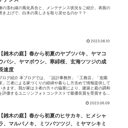
檜の濡れ縁の風化具合と、メンテナンス状況をご紹介。表面の
磨き上げで、白木の美しさを取り戻せるのか？？
2023.06.10
【雑木の庭】春から初夏のヤブツバキ、ヤマコ
ウバシ、ヤマボウシ、寒緋桜、玄海ツツジの成
長速度
ブログ紹介 本ブログでは、「設計事務所」「工務店」「造園
家」三者による家づくりの経緯や暮らし方含めて情報提供して
いきます。我が家は３者の方々の協業により、建築と庭の調和
を評価するユニソンフォトコンテストで最優良賞を受賞するこ
とができました。...
2023.06.09
【雑木の庭】春から初夏のヒサカキ、ヒメシャ
ラ、マルバノキ、ミツバツツジ、ミヤマシキミ