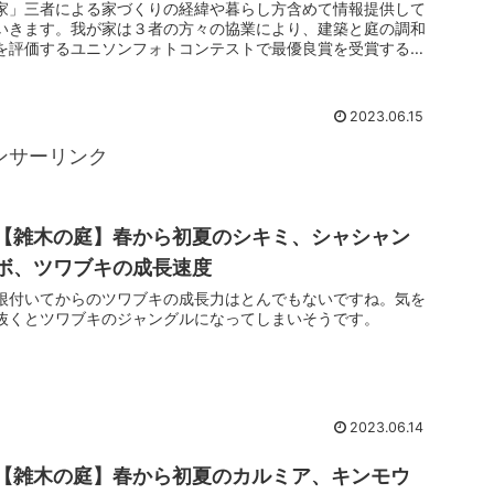
家」三者による家づくりの経緯や暮らし方含めて情報提供して
いきます。我が家は３者の方々の協業により、建築と庭の調和
を評価するユニソンフォトコンテストで最優良賞を受賞するこ
とができました。...
2023.06.15
ンサーリンク
【雑木の庭】春から初夏のシキミ、シャシャン
ボ、ツワブキの成長速度
根付いてからのツワブキの成長力はとんでもないですね。気を
抜くとツワブキのジャングルになってしまいそうです。
2023.06.14
【雑木の庭】春から初夏のカルミア、キンモウ