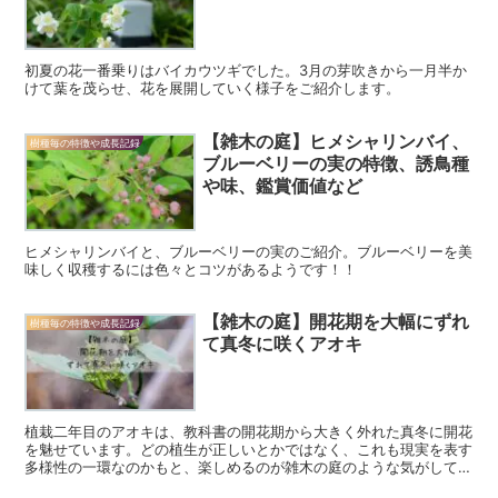
初夏の花一番乗りはバイカウツギでした。3月の芽吹きから一月半か
けて葉を茂らせ、花を展開していく様子をご紹介します。
【雑木の庭】ヒメシャリンバイ、
樹種毎の特徴や成長記録
ブルーベリーの実の特徴、誘鳥種
や味、鑑賞価値など
ヒメシャリンバイと、ブルーベリーの実のご紹介。ブルーベリーを美
味しく収穫するには色々とコツがあるようです！！
【雑木の庭】開花期を大幅にずれ
樹種毎の特徴や成長記録
て真冬に咲くアオキ
植栽二年目のアオキは、教科書の開花期から大きく外れた真冬に開花
を魅せています。どの植生が正しいとかではなく、これも現実を表す
多様性の一環なのかもと、楽しめるのが雑木の庭のような気がしてき
ました。