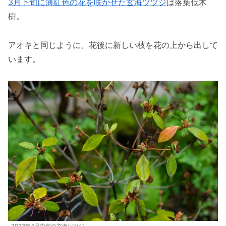
3月下旬に薄紅色の花を咲かせた玄海ツツジ
は落葉低木
樹。
アオキと同じように、花後に新しい枝を花の上から出して
います。
2023年4月中旬の玄海ツツジ