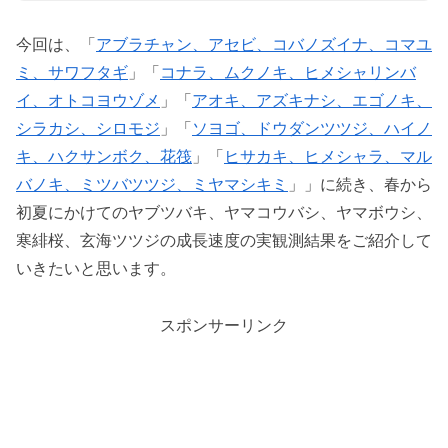
今回は、「
アブラチャン、アセビ、コバノズイナ、コマユ
ミ、サワフタギ
」「
コナラ、ムクノキ、ヒメシャリンバ
イ、オトコヨウゾメ
」「
アオキ、アズキナシ、エゴノキ、
シラカシ、シロモジ
」「
ソヨゴ、ドウダンツツジ、ハイノ
キ、ハクサンボク、花筏
」「
ヒサカキ、ヒメシャラ、マル
バノキ、ミツバツツジ、ミヤマシキミ
」」に続き、春から
初夏にかけてのヤブツバキ、ヤマコウバシ、ヤマボウシ、
寒緋桜、玄海ツツジの成長速度の実観測結果をご紹介して
いきたいと思います。
スポンサーリンク