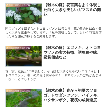
【雑木の庭】花言葉をよく体現し
樹種毎の特徴や成長記録
た白く大きな美しいガマズミの開
花
同じガマズミ属でもオトコヨウゾメとは異なり、花の集合体は白く美
しく大きな主張をしています。「私を無視しないで」という花言葉ぴ
ったりな開花の様子をご紹介します。
【雑木の庭】エゴノキ、オトコヨ
樹種毎の特徴や成長記録
ウゾメの実の特徴、誘鳥種や味、
鑑賞価値など
花、実、紅葉と1年中美しく、それほど大きくならないエゴノキとオ
トコヨウゾメ。唯一の欠点は実が不味く、ヤマガラ以外は鳥があまり
こないことでしょうか。
【雑木の庭】春から初夏のソヨ
樹種毎の特徴や成長記録
ゴ、ドウダンツツジ、ハイノキ、
ハクサンボク、花筏の成長速度