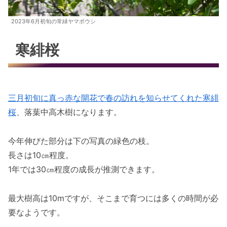
2023年6月初旬の常緑ヤマボウシ
寒緋桜
三月初旬に真っ赤な開花で春の訪れを知らせてくれた寒緋
桜
、落葉中高木樹になります。
今年伸びた部分は下の写真の緑色の枝。
長さは10㎝程度。
1年では30㎝程度の成長が推測できます。
最大樹高は10mですが、そこまで育つには多くの時間が必
要なようです。