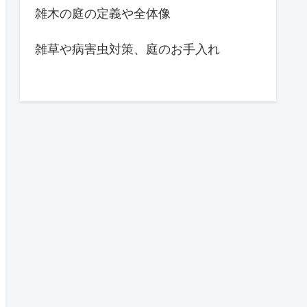
樹種毎の特徴や成長記録
温熱性能とコストについて
設備選定
間取り
雑木の庭
雑木の庭の定義や全体像
雑草や病害虫対策、庭のお手入れ