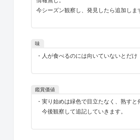
コバノズイナ
コバノズイナは
花
と
紅葉
に見所があり、実
誘鳥種
情報無し。
今シーズン観察し、発見したら追加しま
味