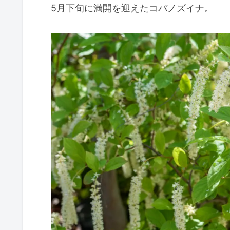
・人が食べるのには向いていないとだけ
鑑賞価値
・実り始めは緑色で目立たなく、熟すと
今後観察して追記していきます。
5月下旬に満開を迎えたコバノズイナ。