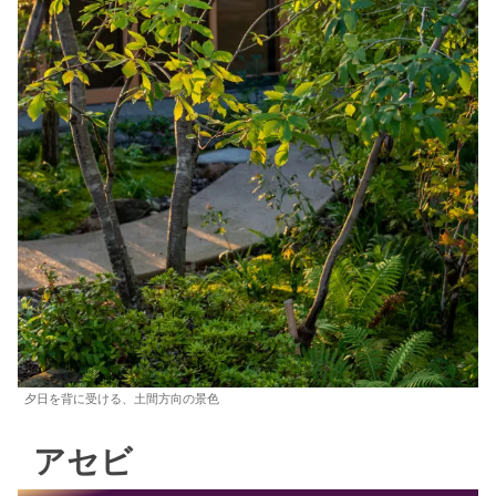
夕日を背に受ける、土間方向の景色
アセビ