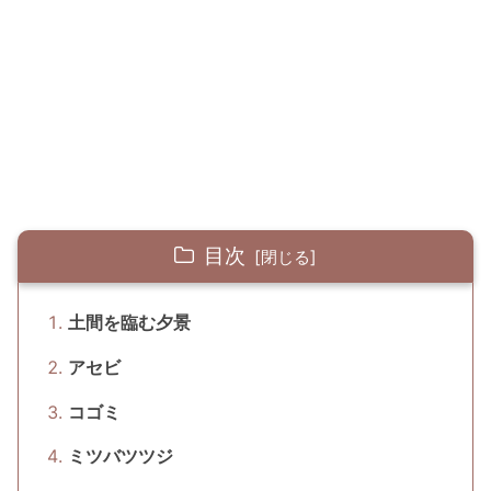
目次
土間を臨む夕景
アセビ
コゴミ
ミツバツツジ