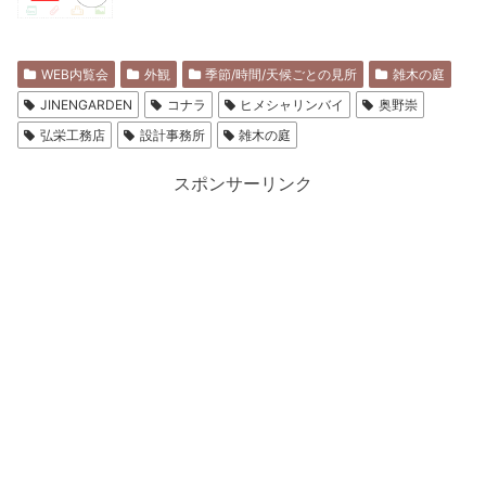
WEB内覧会
外観
季節/時間/天候ごとの見所
雑木の庭
JINENGARDEN
コナラ
ヒメシャリンバイ
奥野崇
弘栄工務店
設計事務所
雑木の庭
スポンサーリンク