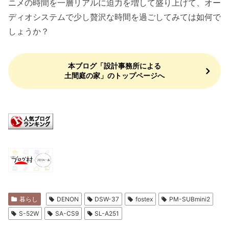
ニメの時間を一層リアルに迫力を増して盛り上げて、オー
ディオシステムで少し贅沢な時間を過ごしてみては如何で
しょうか？
本ブログ「設計事務所による
土間庭の家」のトップページへ
暮らし
DENON
DSW-37
fostex
PM-SUBmini2
S-52W
SA-CS9
SL-A251