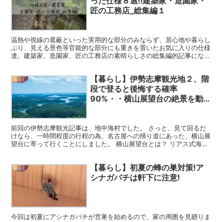
った仕様８選!!建築家・造園家・
匠の工務店_総集編１
温熱や視線の遮蔽といった実用的な部分のみならず、居心地や暮らし
ぶり、見える景色等官能的な部分にも重きを置いたお気に入りの仕様
達。建築家、造園家、匠の工務店の素晴らしさの総集編的記事になり
ました。
【暮らし】伊勢志摩観光地２、階
暮らし
段で登ると後悔する確率
90%・・横山展望台の絶景を動
画で紹介
前回の伊勢志摩観光記事は、地中海村でした。 さっと、見て回るだ
けなら、一時間程度の行程の為、名古屋への帰り道にあった、横山展
望台に寄って行くことにしました。 横山展望台とは？ リアス式海岸
である「英虞湾」は、60もの大小の島や半島が複雑に入...
【暮らし】初夏の蜂の巣対策!ア
暮らし
シナガバチは軒下に注意!
今回は初夏にアシナガバチが営巣を始めるので、家の周囲を見廻りま