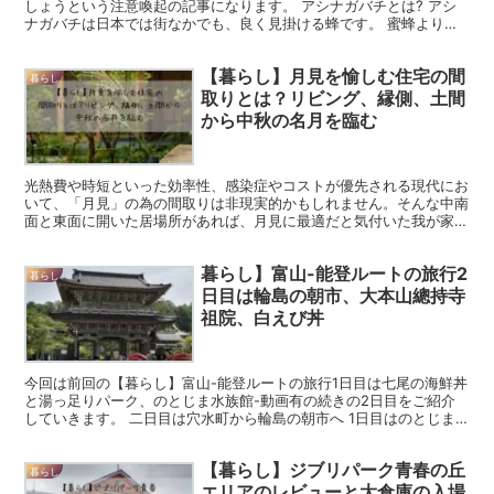
しょうという注意喚起の記事になります。 アシナガバチとは? アシ
ナガバチは日本では街なかでも、良く見掛ける蜂です。 蜜蜂より大
きく、クマバチやスズメバチより小さく、長い後ろ脚をだ...
【暮らし】月見を愉しむ住宅の間
暮らし
取りとは？リビング、縁側、土間
から中秋の名月を臨む
光熱費や時短といった効率性、感染症やコストが優先される現代にお
いて、「月見」の為の間取りは非現実的かもしれません。そんな中南
面と東面に開いた居場所があれば、月見に最適だと気付いた我が家で
迎える初の中秋の名月。ススキなどの供え物と一緒に月見の様子をご
紹介します。
暮らし】富山-能登ルートの旅行2
暮らし
日目は輪島の朝市、大本山總持寺
祖院、白えび丼
今回は前回の【暮らし】富山-能登ルートの旅行1日目は七尾の海鮮丼
と湯っ足りパーク、のとじま水族館-動画有の続きの2日目をご紹介
していきます。 二日目は穴水町から輪島の朝市へ 1日目はのとじま
水族館から穴水の宿へと車で向かって終了しました。2...
【暮らし】ジブリパーク青春の丘
暮らし
エリアのレビューと大倉庫の入場