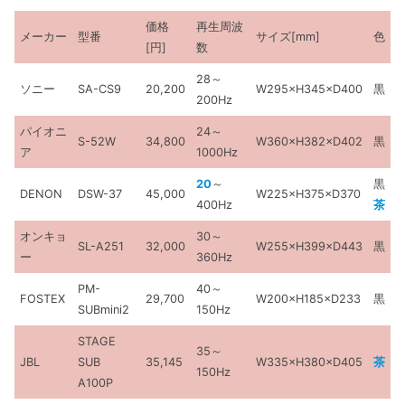
価格
再生周波
メーカー
型番
サイズ[mm]
色
[円]
数
28～
ソニー
SA-CS9
20,200
W295×H345×D400
黒
200Hz
パイオニ
24～
S-52W
34,800
W360×H382×D402
黒
ア
1000Hz
20
～
黒
DENON
DSW-37
45,000
W225×H375×D370
400Hz
茶
オンキョ
30～
SL-A251
32,000
W255×H399×D443
黒
ー
360Hz
PM-
40～
FOSTEX
29,700
W200×H185×D233
黒
SUBmini2
150Hz
STAGE
35～
JBL
SUB
35,145
W335×H380×D405
茶
150Hz
A100P