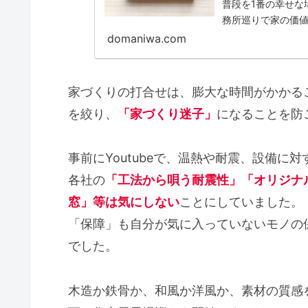
普段を1番の幸せな
務所巡りで家の価
domaniwa.com
家づくりの打合せは、膨大な時間がかかる
を絞り、
「家づくり迷子」
になることを防
事前にYoutubeで、温熱や耐震、設備に
各社の
「工法から唄う耐震性」「オリジナ
窓」等は気にしない
ことにしていました。
「保障」も自分が気に入っていないモノの
でした。
木造か鉄骨か、和風か洋風か、素材の質感