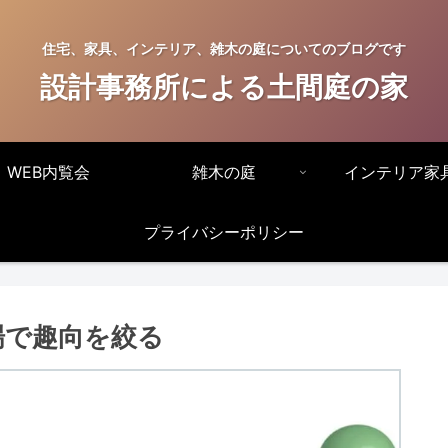
住宅、家具、インテリア、雑木の庭についてのブログです
設計事務所による土間庭の家
WEB内覧会
雑木の庭
インテリア家
プライバシーポリシー
場で趣向を絞る