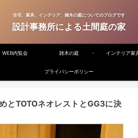
住宅、家具、インテリア、雑木の庭についてのブログです
設計事務所による土間庭の家
WEB内覧会
雑木の庭
インテリア家
プライバシーポリシー
とTOTOネオレストとGG3に決