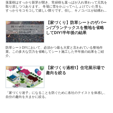
落葉樹はすっかり新芽が開き、常緑樹も葉っぱが入れ替わって元気を
取り戻しつつあります。 冬場に雪をかぶってへしょけていた苔も、
すっかりモコモコして嬉しい限りです。但し、キノコバエが結構わい
てきて不快なので、色々と試行錯誤して戦っています。最近...
【家づくり】防草シートのザバー
DIY
ン/プランテックスを整地を省略
してDIY!半年後の結果
防草シートDIYにおいて、必須かつ最も大変と言われている整地作
業。この多大な労力を省略してシート施工した半年後の結果をご紹
介。
【家づくり過程1】住宅展示場で
家づくり
趣向を絞る
「家づくり迷子」になることを防ぐために各社のテイストを体感し、
自分の趣向を大まかに絞る。