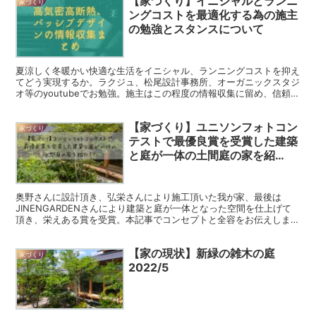
【家づくり】イニシャルとランニ
家づくり
ングコストを最適化する為の施主
の勉強とスタンスについて
夏涼しく冬暖かい快適な生活をイニシャル、ランニングコストを抑え
てどう実現するか。ラクジュ、松尾設計事務所、オーガニックスタジ
オ等のyoutubeでお勉強。施主はこの程度の情報収集に留め、信頼で
き設計者に後は任せるのが良いというのが持論。
【家づくり】ユニソンフォトコン
家づくり
テストで最優良賞を受賞した建築
と庭が一体の土間庭の家を紹
介！！
奥野さんに設計頂き、弘栄さんにより施工頂いた我が家、最後は
JINENGARDENさんにより建築と庭が一体となった空間を仕上げて
頂き、栄えある賞を受賞。本記事でコンセプトと全容をお伝えしま
す。
【家の現状】新緑の雑木の庭
家づくり
2022/5