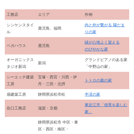
工務店
エリア
作例
シンケンスタイ
内と外が繋がる 陽だま
鹿児島、福岡
ル
りの家
緑が心地よく迎える
ベガハウス
鹿児島
のびやかな家
オーガニックス
グランドピアノのある家
新潟
タジオ新潟
「中野山の家」
シーエッチ建築
宝塚・西宮・川西・伊
トトロの森の家
工房
丹・三田・北摂
扇建築工房
静岡県浜松市松
半済の家
東近江市「借景を楽しむ
谷口工務店
滋賀・京都
家」
静岡県浜松市 中区・東
区・西区・南区・