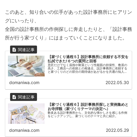
このあと、知り合いの伝手があった設計事務所にヒアリン
グにいったり、
全国の設計事務所の作例探しに奔走したりと、「設計事務
所が行う家づくり」にはまっていくことになりました。
【家づくり過程５】設計事務所に依頼する不安を
払拭できた!６つの質問と回答
意匠だけでなく温熱や耐震という性能面の担保性、敷居の
高さ、工務店への依頼との相違点、設計事務所に依頼する
と家づくりのどの部分の期待値があがるかを共通の知人が
いる設計士に質問し合点を得た。鍵は家づくりの図面の量
の違いにありそう。
domaniwa.com
2022.05.30
【家づくり過程６】設計事務所探しと実例集めと
お寺拝観（家づくりテーマの決定へ）
数多ある設計事務所から、文化的な懐かしさを感じる作例
をピックアップし、家づくりのテーマと共に紹介。
domaniwa.com
2022.05.29