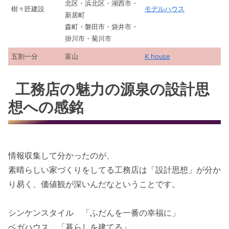
北区・浜北区・湖西市・
樹々匠建設
モデルハウス
新居町
森町・磐田市・袋井市・
掛川市・菊川市
五割一分
富山
K house
工務店の魅力の源泉の設計思
想への感銘
情報収集して分かったのが、
素晴らしい家づくりをしてる工務店は「設計思想」が分か
り易く、価値観が深いんだなということです。
シンケンスタイル 「ふだんを一番の幸福に」
ベガハウス 「暮らしを建てる」