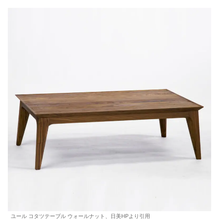
ユール コタツテーブル ウォールナット、日美HPより引用