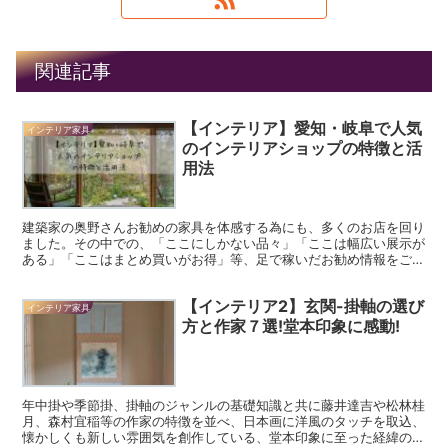
関連記事
【インテリア】愛知・岐阜で人気
インテリア家具
のインテリアショップの特徴と活
用法
建築家の奥野さんお勧めの家具を体感する為にも、多くのお店を回り
ました。その中での、「ここにしかない品々」「ここは幅広い展示が
ある」「ここはまとめ買いがお得」等、足で稼いだお勧め情報をご紹
介します。
【インテリア2】玄関-掛軸の選び
インテリア家具
方と作家７選!堂本印象に感動!
年中掛や季節掛、掛軸のジャンルの基礎知識と共に藤井達吉や松林桂
月、森村宜稲等の作家の特徴を並べ、日本画に洋風のタッチを取込、
懐かしくも新しい雰囲気を創作している、堂本印象に至った経緯の紹