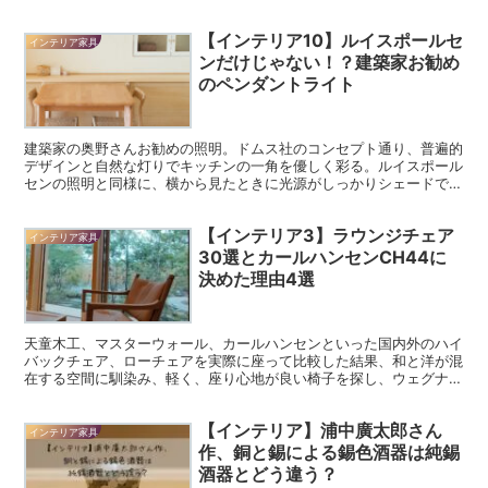
介。
【インテリア10】ルイスポールセ
インテリア家具
ンだけじゃない！？建築家お勧め
のペンダントライト
建築家の奥野さんお勧めの照明。ドムス社のコンセプト通り、普遍的
デザインと自然な灯りでキッチンの一角を優しく彩る。ルイスポール
センの照明と同様に、横から見たときに光源がしっかりシェードで隠
れて実用性にも優れる。
【インテリア3】ラウンジチェア
インテリア家具
30選とカールハンセンCH44に
決めた理由4選
天童木工、マスターウォール、カールハンセンといった国内外のハイ
バックチェア、ローチェアを実際に座って比較した結果、和と洋が混
在する空間に馴染み、軽く、座り心地が良い椅子を探し、ウェグナー
のch44に至るまでを紹介。
【インテリア】浦中廣太郎さん
インテリア家具
作、銅と錫による錫色酒器は純錫
酒器とどう違う？