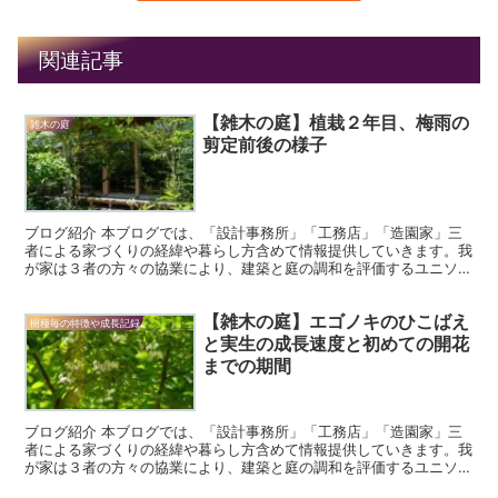
関連記事
【雑木の庭】植栽２年目、梅雨の
雑木の庭
剪定前後の様子
ブログ紹介 本ブログでは、「設計事務所」「工務店」「造園家」三
者による家づくりの経緯や暮らし方含めて情報提供していきます。我
が家は３者の方々の協業により、建築と庭の調和を評価するユニソン
フォトコンテストで最優良賞を受賞することができました。...
【雑木の庭】エゴノキのひこばえ
樹種毎の特徴や成長記録
と実生の成長速度と初めての開花
までの期間
ブログ紹介 本ブログでは、「設計事務所」「工務店」「造園家」三
者による家づくりの経緯や暮らし方含めて情報提供していきます。我
が家は３者の方々の協業により、建築と庭の調和を評価するユニソン
フォトコンテストで最優良賞を受賞することができました。...