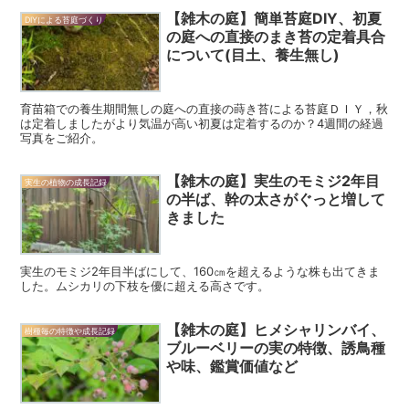
【雑木の庭】簡単苔庭DIY、初夏
DIYによる苔庭づくり
の庭への直接のまき苔の定着具合
について(目土、養生無し)
育苗箱での養生期間無しの庭への直接の蒔き苔による苔庭ＤＩＹ，秋
は定着しましたがより気温が高い初夏は定着するのか？4週間の経過
写真をご紹介。
【雑木の庭】実生のモミジ2年目
実生の植物の成長記録
の半ば、幹の太さがぐっと増して
きました
実生のモミジ2年目半ばにして、160㎝を超えるような株も出てきま
した。ムシカリの下枝を優に超える高さです。
【雑木の庭】ヒメシャリンバイ、
樹種毎の特徴や成長記録
ブルーベリーの実の特徴、誘鳥種
や味、鑑賞価値など