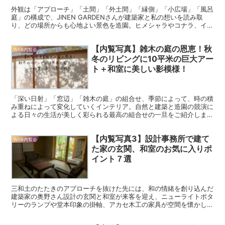
外観は「アプローチ」「土間」「外土間」「縁側」「小広場」「風呂
庭」の構成で、JINEN GARDENさんが建築家と私の想いを読み取
り、どの場所からも心地よい景色を造園。ヒメシャラやコナラ、イロ
ハモミジから始まる外観写真を紹介します。
【内覧写真】雑木の庭の恩恵！秋
WEB内覧会
冬のリビングに10平米の巨大アー
ト＋和室に美しい影模様！
「深い日射」「窓辺」「雑木の庭」の組合せ、季節によって、時の積
み重ねによって変化していくインテリア。自然と建築と造園の競演に
よる日々の生活が美しく彩られる最高の組合せの一旦をご紹介しま
す。
【内覧写真3】設計事務所で建て
WEB内覧会
た家の玄関、和室のお気に入りポ
イント７選
三和土のたたきのアプローチを抜けた先には、和の情緒を創り込んだ
建築家の奥野さん設計の玄関と和室が来客を迎え、ニューライトポタ
リーのランプや堂本印象の掛軸、アカセ木工の家具が空間を懷かしく
も新しい雰囲気で彩ります。