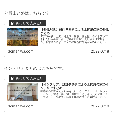
外観まとめはこちらです。
【外観写真】設計事務所による土間庭の家の外観
まとめ
アプローチ、土間、外土間、縁側、風呂庭、ライトアップ
された雑木の庭、雨上がりの朝の庭、奥野さんJINENさ
ん、弘栄さんによって全ての場所に見処が込められた「外
観」の豊富な写真をご紹介する記事です。
domaniwa.com
2022.07.18
インテリアまとめはこちらです。
【インテリア】設計事務所による土間庭の家のイ
ンテリアまとめ
建築家の奥野さんお勧めを元に、ウェグナー、オーレヴァ
ンシャー、村澤一晃、迎山直樹等、そうそうたるデザイナ
ーやメーカー品の選定経緯を比較表や、お気に入りポイン
トを要約して紹介したまとめ記事。
domaniwa.com
2022.07.19