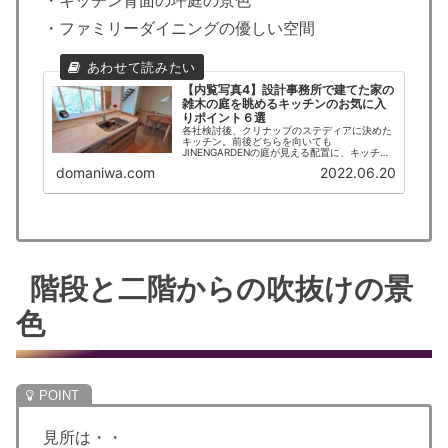
・ファミリーダイニングの優しい空間
【内覧写真4】設計事務所で建てた家の
雑木の庭を眺めるキッチンのお気に入
りポイント６選
各社検討後、クリナップのステディアに決めた
キッチン。前後どちらを向いても
JINENGARDENの庭が見える配置に、キッチン
に組合された建具屋さん手造りの飾棚に無垢の
domaniwa.com
2022.06.20
カウンターが質感を高めている。その他のお気
に入りポイントを含めて写真で紹介。
階段と二階からの吹抜けの景
色
見所は・・