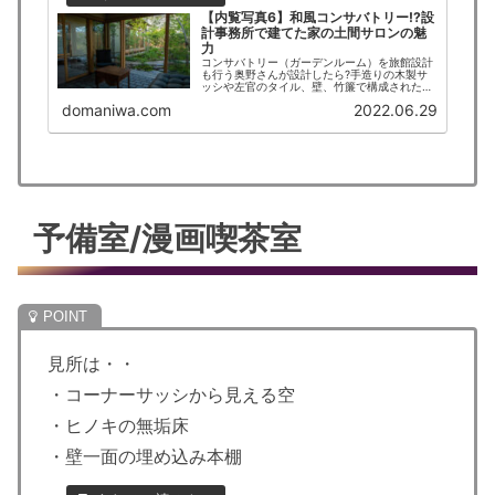
【内覧写真6】和風コンサバトリー!?設
計事務所で建てた家の土間サロンの魅
力
コンサバトリー（ガーデンルーム）を旅館設計
も行う奥野さんが設計したら?手造りの木製サ
ッシや左官のタイル、壁、竹簾で構成された土
間を雑木の庭と共に写真で紹介します。カール
domaniwa.com
2022.06.29
ハンセンや北欧ヴィンテージ家具が土間サロン
を彩ります。
予備室/漫画喫茶室
見所は・・
・コーナーサッシから見える空
・ヒノキの無垢床
・壁一面の埋め込み本棚