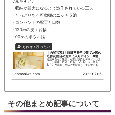
で見やすい）
・収納が最大になるよう造作されている工夫
・たっぷりある可動棚のニッチ収納
・コンセントの配置と口数
・120㎝の洗面台幅
・90㎝のボウル幅
【内覧写真8】設計事務所で建てた家の
造作洗面台のお気に入りポイント8選
建築家自らが設計した家に馴染むデザインは元
より、動線、収納、景色、コンセント、洗面
幅、ボウル幅と生活に寄り添う工夫が沢山ある
洗面台。特に収納はコストを抑えながらも限ら
れたスペースで最大化されており、結果洗面台
domaniwa.com
2022.07.06
から生活用品を排除できるという、実用性と見
た目の好循環を生んでいる。
その他まとめ記事について