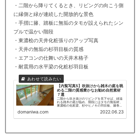
・二階から降りてくるとき、リビングの向こう側
に縁側と緑が連続した開放的な景色
・手摺に籐、踏板に無垢のタモが設えられたシン
プルで温かい階段
・東濃桧の天井化粧張りのアップ写真
・天井の無垢の杉羽目板の質感
・エアコンの仕舞いの天井木格子
・耐震用の水平梁の化粧杉羽目板
【内覧写真5】吹抜けから雑木の庭を眺
める二階の質感豊かなお勧め自然素材
７選
二階から吹き抜けのリビングを見下せば、緑溢
れる雑木の庭が臨め、階段にはタモの無垢材、
東濃桧の化粧梁、杉やヒノキの羽目板、籐巻の
手摺など本物の素材感をふんだんに味わうこと
domaniwa.com
2022.06.23
が出来る。 建築家、工務店、造園家が腕を奮っ
た素晴らしい景色を写真で紹介。