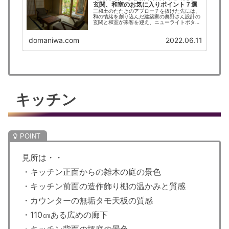
玄関、和室のお気に入りポイント７選
三和土のたたきのアプローチを抜けた先には、
和の情緒を創り込んだ建築家の奥野さん設計の
玄関と和室が来客を迎え、ニューライトポタリ
ーのランプや堂本印象の掛軸、アカセ木工の家
具が空間を懷かしくも新しい雰囲気で彩りま
domaniwa.com
2022.06.11
す。
キッチン
見所は・・
・キッチン正面からの雑木の庭の景色
・キッチン前面の造作飾り棚の温かみと質感
・カウンターの無垢タモ天板の質感
・110㎝ある広めの廊下
・キッチン背面の坪庭の景色