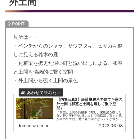
外土間
見所は・・
・ベンチからのシャラ、サワフタギ、ヒサカキ越
しに見える雑木の庭
・化粧梁を携えた深い軒と洗い出しによる、和室
と土間を情緒的に繋ぐ空間
・外土間から覗く土間の景色
【内覧写真2】設計事務所で建てた家の
外土間（和室と土間を離して繋ぐ空
間）
「和室と土間を距離的に離し、化粧梁を携えた
深い軒と玉砂利の洗い出しで情緒深く繋ぐ」我
が家の外土間。更に外土間にはベンチが置か
れ、目の前にはシャラ、ヒサカキ、サワフタギ
domaniwa.com
2022.06.08
からはじまる雑木の庭の景色が広がり、そこ自
体が居心地の良い居場所となっている。