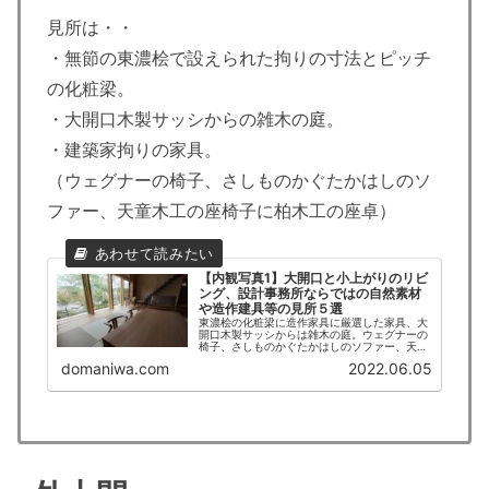
見所は・・
・無節の東濃桧で設えられた拘りの寸法とピッチ
の化粧梁。
・大開口木製サッシからの雑木の庭。
・建築家拘りの家具。
（ウェグナーの椅子、さしものかぐたかはしのソ
ファー、天童木工の座椅子に柏木工の座卓）
【内観写真1】大開口と小上がりのリビ
ング、設計事務所ならではの自然素材
や造作建具等の見所５選
東濃桧の化粧梁に造作家具に厳選した家具、大
開口木製サッシからは雑木の庭。ウェグナーの
椅子、さしものかぐたかはしのソファー、天童
木工の座椅子に柏木工の座卓、建築家拘りのリ
domaniwa.com
2022.06.05
ビングを紹介。