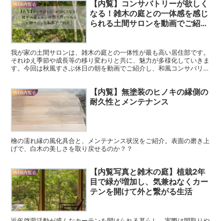
【内覧】コンサバトリーが欲しく
WEB内覧会
なる！雑木の庭との一体感を感じ
られる土間サロンを動画でご紹
介！
我が家の土間サロンは、雑木の庭との一体性が最も高い居住部です。
それゆえ季節や成長等の移り変わりと共に、魅力が多様化していきま
す。今回は秋風すさぶ休日の朝を動画でご紹介し、和風コンサバリー
が住居にある生活をお伝えしたく思います。
【内覧】無塗装のヒノキの縁側の
WEB内覧会
耐久性とメンテナンス
檜の濡れ縁の風化具合と、メンテナンス状況をご紹介。表面の磨き上
げで、白木の美しさを取り戻せるのか？？
【内覧写真と雑木の庭】植栽2年
WEB内覧会
目で緑が増加し、気兼ねなくカー
テンを開けて外と繋がる生活
近年啓蒙活動が盛んなカーテンを開けられる暮らし。実際は間取りや