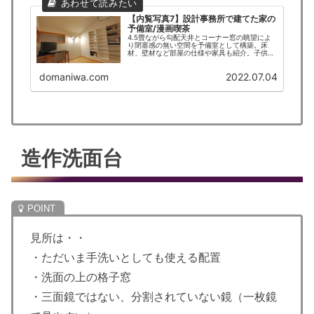
【内覧写真7】設計事務所で建てた家の
予備室/漫画喫茶
4.5畳ながら勾配天井とコーナー窓の眺望によ
り閉塞感の無い空間を予備室として構築。床
材、壁材など部屋の仕様や家具も紹介。子供部
屋としても使えるが現在は埋込の本棚とPCデス
クにより漫画喫茶仕様となっている。
domaniwa.com
2022.07.04
造作洗面台
見所は・・
・ただいま手洗いとしても使える配置
・洗面の上の格子窓
・三面鏡ではない、分割されていない鏡（一枚鏡