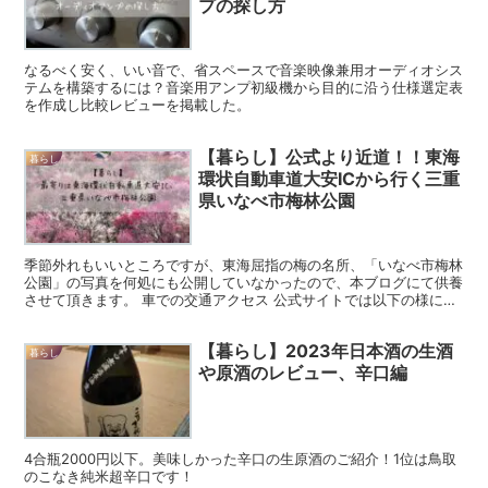
プの探し方
なるべく安く、いい音で、省スペースで音楽映像兼用オーディオシス
テムを構築するには？音楽用アンプ初級機から目的に沿う仕様選定表
を作成し比較レビューを掲載した。
【暮らし】公式より近道！！東海
暮らし
環状自動車道大安ICから行く三重
県いなべ市梅林公園
季節外れもいいところですが、東海屈指の梅の名所、「いなべ市梅林
公園」の写真を何処にも公開していなかったので、本ブログにて供養
させて頂きます。 車での交通アクセス 公式サイトでは以下の様に案
内されています。。。 ・東名阪自動車道 桑名ICから...
【暮らし】2023年日本酒の生酒
暮らし
や原酒のレビュー、辛口編
4合瓶2000円以下。美味しかった辛口の生原酒のご紹介！1位は鳥取
のこなき純米超辛口です！