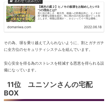
【雑木の庭２】ヒノキの板塀をお勧めしたい!!3
つの理由とは?
見た目の美しさ、耐久性、植栽への防風以外に、ヒノキが
持つ重要な効能を紹介。特に雨の日の生活の質がぐっと向
上します。樹脂は質感が・、かといってイペ等は価格
が・・・という方々に是非お勧めの内容です。耐久性を考
慮した釘や笠木等の仕様にも言及しています。
domaniwa.com
2022.06.18
その為、塀を乗り越えて入られないように、割とガチガチ
に全方位のセキュリティシステムを組んでいます。
安心安全を得る為のストレスを軽減する恩恵を得られる設
備になっています。
11位 ユニソンさんの宅配
BOX