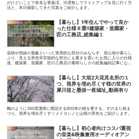
がひどいことで有名な香嵐渓。渋滞無しでライトアップを見に行く方
法と、本日撮影してきた写真をご紹介します。
【暮らし】1年住んでやって良か
WEB内覧会
った仕様８選!!建築家・造園家・
匠の工務店_総集編１
温熱や視線の遮蔽といった実用的な部分のみならず、居心地や暮らし
ぶり、見える景色等官能的な部分にも重きを置いたお気に入りの仕様
達。建築家、造園家、匠の工務店の素晴らしさの総集編的記事になり
ました。
【暮らし】大垣2大花見名所の１
暮らし
つ、視界を埋め尽くす桜の世界の
犀川堤と墨俣一夜城址_動画有り
鞠のように360度濃密に開花する800本の桜を要する、すのまた桜ま
つり。視界を埋め尽くすソメイヨシノと山桜の景色をご紹介します。
【暮らし】初心者向けコスパ重視
暮らし
の音楽&映像兼用オーディオアン