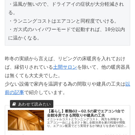
・温風が無いので、ドライアイの症状が大分軽減され
る。

・ランニングコストはエアコンと同程度でいける。

・ガス式のハイパワーモードで起動すれば、10分以内
に温かくなる。
昨冬の実績から言えば、リビングの床暖房を入れておけ
ば、縁切りされている
土間サロン
を除いて、他の暖房器具
は無くても大丈夫でした。
少ない設備で家内を温調する為の間取りや建具の工夫は
以
前の記事
で紹介しています。
【暮らし】断熱G2～G2.5の家でエアコン1台で
全館冷房できる間取りや建具の工夫
イニシャルコストとランニングコスト、両方を抑制する、
エアコン一台によるダクト無し全館冷房を家の性能や間取
り、エアコン配置でどう実現するか?納まりを含めて紹介。
三菱エアコンの再熱除湿により、梅雨時期も寒くなくさら
っとした温湿度環境を実現。