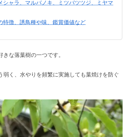
しい人気落葉樹、ヒメシャラの開花（最も美し
メシャラ、マルバノキ、ミツバツツジ、ミヤマ
の特徴、誘鳥種や味、鑑賞価値など