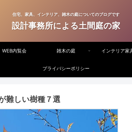
住宅、家具、インテリア、雑木の庭についてのブログです
設計事務所による土間庭の家
WEB内覧会
雑木の庭
インテリア家
プライバシーポリシー
が難しい樹種７選