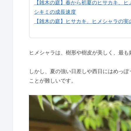
ヒメシャラ
過去記事
【雑木の庭】樹形、樹皮、花、紅葉が美
い樹種？）
【雑木の庭】春から初夏のヒサカキ、ヒ
シキミの成長速度
【雑木の庭】ヒサカキ、ヒメシャラの実