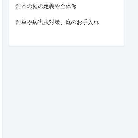
樹種毎の特徴や成長記録
温熱性能とコストについて
設備選定
間取り
雑木の庭
雑木の庭の定義や全体像
雑草や病害虫対策、庭のお手入れ